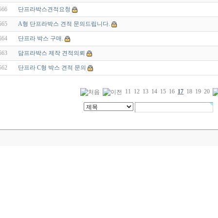
566
단프라박스견적요청
565
A형 단프라박스 견적 문의드립니다.
564
단프라 박스 구매.
563
담프라박스 제작 견적의뢰
562
단프라 C형 박스 견적 문의
11
12
13
14
15
16
17
18
19
20