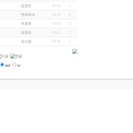
김정민
03-16
3
엔씨테크
03-15
4
위광호
03-15
3
김영선
03-11
2
김신일
03-10
3
and
or