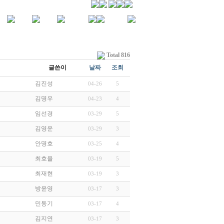
Total 816
글쓴이
날짜
조회
김진성
04-26
5
김명우
04-23
4
임선경
03-29
5
김영운
03-29
3
안명호
03-25
4
최호율
03-19
5
최재현
03-19
3
방윤영
03-17
3
민동기
03-17
4
김지연
03-17
3